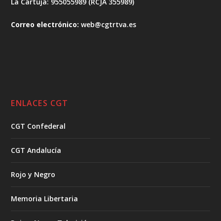
La Cartuja: 955055989 (RCJA 355989)
Correo electrónico:
web@cgtrtva.es
ENLACES CGT
CGT Confederal
CGT Andalucía
Rojo y Negro
Memoria Libertaria